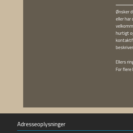
Ønsker du
eller har
velkomme
hurtigt 
kontaktfo
beskrive
Ellers ​r
For fler
Adresseoplysninger