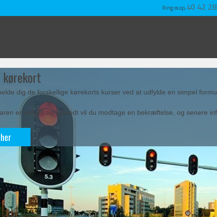
40 42 28
Ring os op,
 kørekort
melde dig de forskellige kørekorts kurser ved at udfylde en simpel formu
aren er udfyldt og afsendt vil du modtage en bekræftelse, og senere in
 her