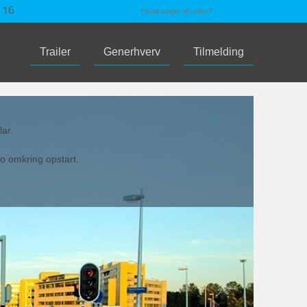
 16
Trailer
Generhverv
Tilmelding
lar.
fo omkring opstart.