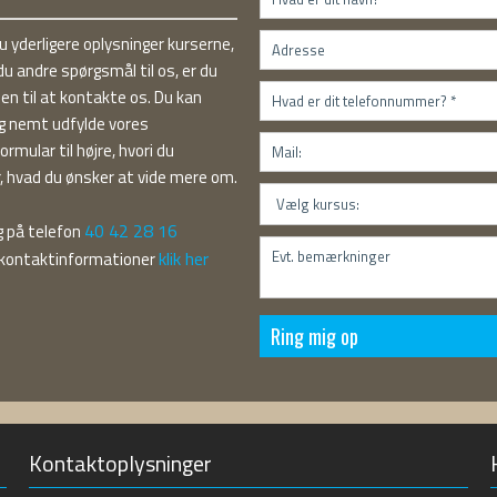
 yderligere oplysninger kurserne,
 du andre spørgsmål til os, er du
n til at kontakte os. Du kan
og nemt udfylde vores
rmular til højre, hvori du
r, hvad du ønsker at vide mere om.
40 42 28 16
ing på telefon
klik her
e kontaktinformationer
Kontaktoplysninger