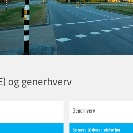
/E) og generhverv
Generhverv
Se mere til denne ydelse her​